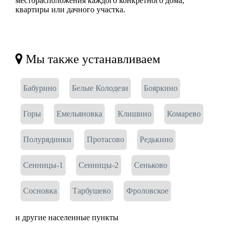
месторасположения каждого конкретного дома,
квартиры или дачного участка.
Мы также устанавливаем
Бабурино
Белые Колодези
Бояркино
Горы
Емельяновка
Клишино
Комарево
Полурядинки
Протасово
Редькино
Сенницы-1
Сенницы-2
Сеньково
Сосновка
Тарбушево
Фроловское
и другие населенные пункты