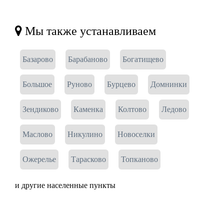
Мы также устанавливаем
Базарово
Барабаново
Богатищево
Большое
Руново
Бурцево
Домнинки
Зендиково
Каменка
Колтово
Ледово
Маслово
Никулино
Новоселки
Ожерелье
Тарасково
Топканово
и другие населенные пункты