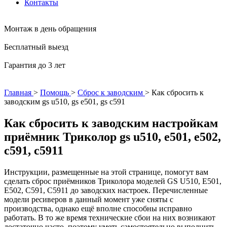
Контакты
Монтаж в день обращения
Бесплатный выезд
Гарантия до 3 лет
Главная
>
Помощь
>
Сброс к заводским
>
Как сбросить к
заводским gs u510, gs e501, gs c591
Как сбросить к заводским настройкам
приёмник Триколор gs u510, e501, e502,
c591, c5911
Инструкции, размещенные на этой странице, помогут вам
сделать сброс приёмников Триколора моделей GS U510, E501,
E502, С591, С5911 до заводских настроек. Перечисленные
модели ресиверов в данный момент уже сняты с
производства, однако ещё вполне способны исправно
работать. В то же время технические сбои на них возникают
достаточно часто, поэтому уметь самостоятельно выполнить