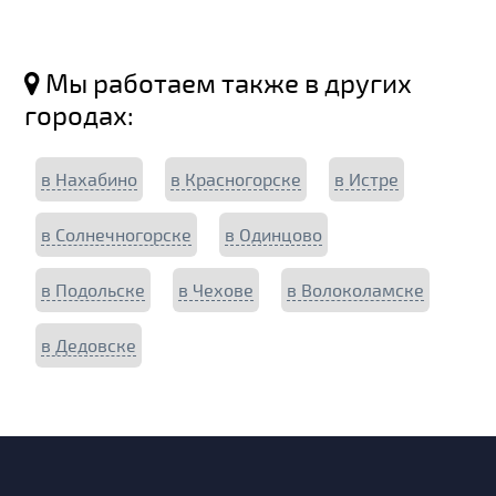
Мы работаем также в других
городах:
в Нахабино
в Красногорске
в Истре
в Солнечногорске
в Одинцово
в Подольске
в Чехове
в Волоколамске
в Дедовске