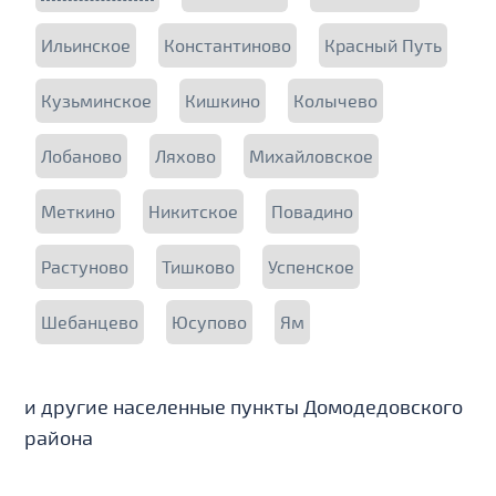
Ильинское
Константиново
Красный Путь
Кузьминское
Кишкино
Колычево
Лобаново
Ляхово
Михайловское
Меткино
Никитское
Повадино
Растуново
Тишково
Успенское
Шебанцево
Юсупово
Ям
и другие населенные пункты Домодедовского
района