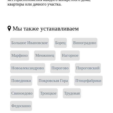
квартиры или дачного участка.
Мы также устанавливаем
Большое Ивановское
Борец
Виноградово
Марфино
Менжинец
Нагорное
Новоалександрово
Пирогово
Пироговский
Поведники
Покровская Гора
Птицефабрики
Свиноедово
Троицкое
Трудовая
Федоскино