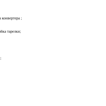
 конвертера ;
йка тарелки;
;