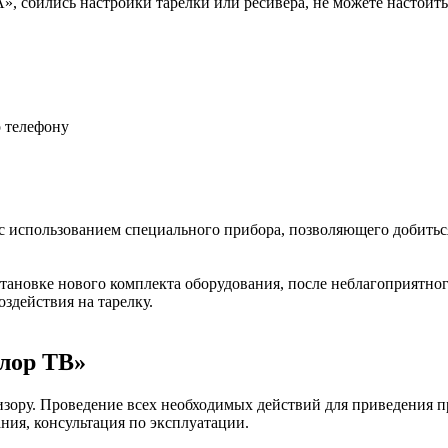
сбились настройки тарелки или ресивера, не можете настоить 
о телефону
 с использованием специального прибора, позволяющего добитьс
тановке нового комплекта оборудования, после неблагоприятног
здействия на тарелку.
олор ТВ»
визору. Проведение всех необходимых действий для приведения п
ния, консультация по эксплуатации.