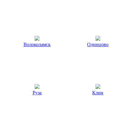
Волоколамск
Одинцово
Руза
Клин