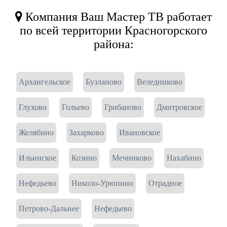
Компания Ваш Мастер ТВ работает
по всей территории Красногорского
района:
Архангельское
Бузланово
Веледниково
Глухово
Гольево
Грибаново
Дмитровское
Желябино
Захарково
Ивановское
Ильинское
Козино
Мечниково
Нахабино
Нефедьево
Николо-Урюпино
Отрадное
Петрово-Дальнее
Нефедьево