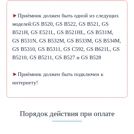
►
Приёмник должен быть одной из следущих
моделей:GS B520, GS B522, GS B521, GS
B521H, GS E521L, GS B521HL, GS B531M,
GS B531N, GS B532M, GS B533M, GS B534M,
GS В5310, GS В5311, GS C592, GS B621L, GS
B5210, GS B5211, GS B527 и GS B528
►
Приёмник должен быть подключен к
интернету!
Порядок действия при оплате